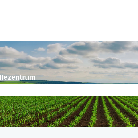
lfezentrum
feld leer ist.